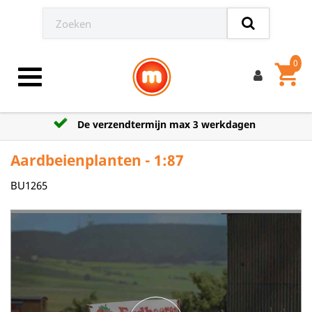
0
shopping_cart
Toggle navigation
De verzendtermijn max 3 werkdagen
Aardbeienplanten - 1:87
BU1265