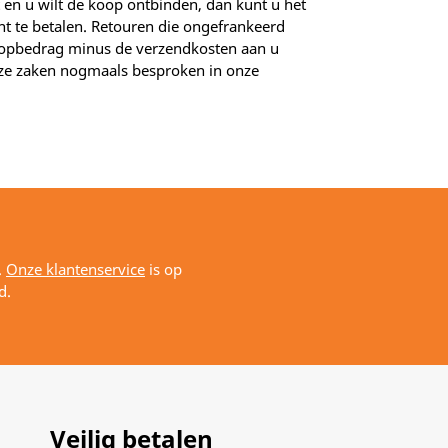
 en u wilt de koop ontbinden, dan kunt u het
t te betalen. Retouren die ongefrankeerd
oopbedrag minus de verzendkosten aan u
eze zaken nogmaals besproken in onze
.
Onze klantenservice
is op
d.
Veilig betalen