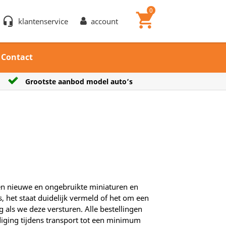
0
shopping_cart
headset_mic
klantenservice
account
Contact
Verzendkosten € 7,25
pen nieuwe en ongebruikte miniaturen en
 het staat duidelijk vermeld of het om een
als we deze versturen. Alle bestellingen
iging tijdens transport tot een minimum