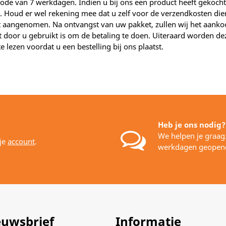
iode van 7 werkdagen. Indien u bij ons een product heeft gekocht
 Houd er wel rekening mee dat u zelf voor de verzendkosten dien
 aangenomen. Na ontvangst van uw pakket, zullen wij het aank
 door u gebruikt is om de betaling te doen. Uiteraard worden d
lezen voordat u een bestelling bij ons plaatst.
Heb je ons nodig?
We helpen je graag
 je
account
.
werkdagen geopen
euwsbrief
Informatie