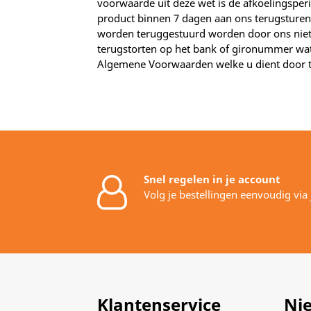
voorwaarde uit deze wet is de afkoelingsper
product binnen 7 dagen aan ons terugsturen.
worden teruggestuurd worden door ons niet
terugstorten op het bank of gironummer wat
Algemene Voorwaarden welke u dient door te 
Snel regelen in je account
Volg je bestellingen eenvoudig via
Klantenservice
Ni