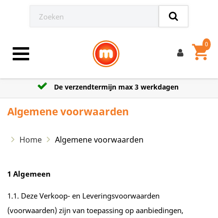
0
shopping_cart
Toggle navigation
Grootste aanbod model auto’s
Algemene voorwaarden
Home
Algemene voorwaarden
1 Algemeen
1.1. Deze Verkoop- en Leveringsvoorwaarden
(voorwaarden) zijn van toepassing op aanbiedingen,