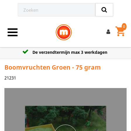
0
shopping_cart
Toggle navigation
De verzendtermijn max 3 werkdagen
Boomvruchten Groen - 75 gram
21231