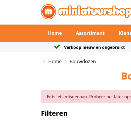
Home
Assortiment
Klan
en ongebruikt
De verzendtermijn max 3 werk
Home
Bouwdozen
B
Er is iets misgegaan. Probeer het later op
Filteren
Reset