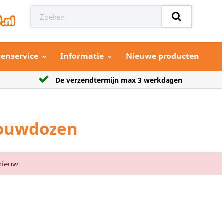
tenservice
Informatie
Nieuwe producten
dagen
Grootste aanbod model auto’s
ouwdozen
nieuw.