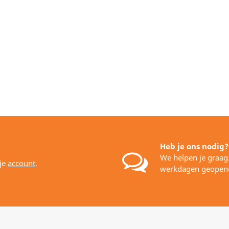
Heb je ons nodig?
We helpen je graag
 je
account
.
werkdagen geopen