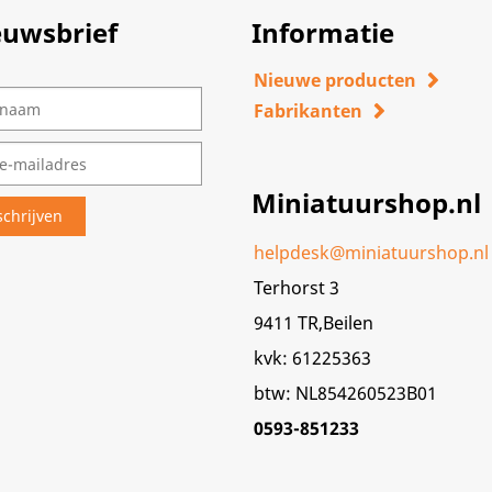
euwsbrief
Informatie
Nieuwe producten
Fabrikanten
Miniatuurshop.nl
helpdesk@miniatuurshop.nl
Terhorst 3
9411 TR,Beilen
kvk: 61225363
btw: NL854260523B01
0593-851233