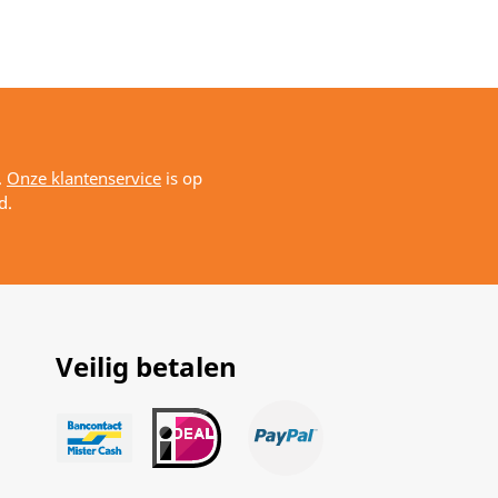
.
Onze klantenservice
is op
d.
Veilig betalen