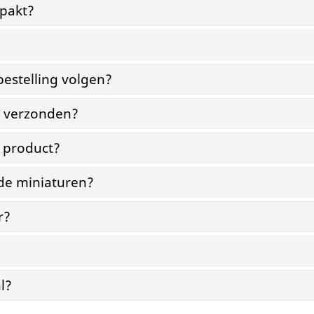
pakt?
bestelling volgen?
g verzonden?
n product?
 de miniaturen?
r?
l?