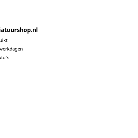
iatuurshop.nl
uikt
 werkdagen
to’s