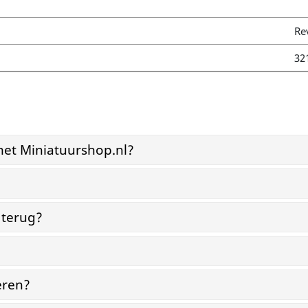
Re
32
et Miniatuurshop.nl?
?
 terug?
eren?