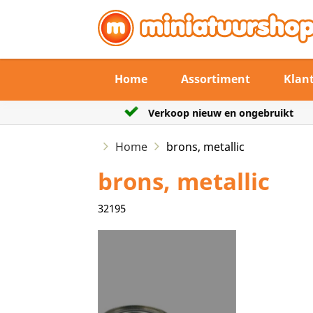
Home
Assortiment
Klan
gebruikt
De verzendtermijn max 3 werkdage
Home
brons, metallic
brons, metallic
32195