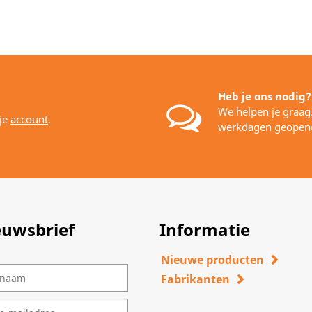
Heb je ons nodig?
We helpen je graag
 je
account
.
werkdagen geopen
euwsbrief
Informatie
Nieuwe producten
Fabrikanten