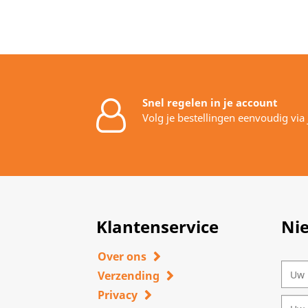
Snel regelen in je account
Volg je bestellingen eenvoudig via
Klantenservice
Ni
Over ons
Verzending
Privacy