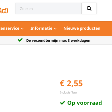
tenservice
Informatie
Nieuwe producten
n
Grootste aanbod model auto’s
€ 2,55
Inclusief btw
Op voorraad