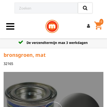
0
shopping_cart
Toggle navigation
De verzendtermijn max 3 werkdagen
bronsgroen, mat
32165