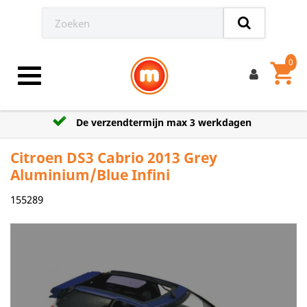
0
shopping_cart
Toggle navigation
De verzendtermijn max 3 werkdagen
Citroen DS3 Cabrio 2013 Grey
Aluminium/Blue Infini
155289