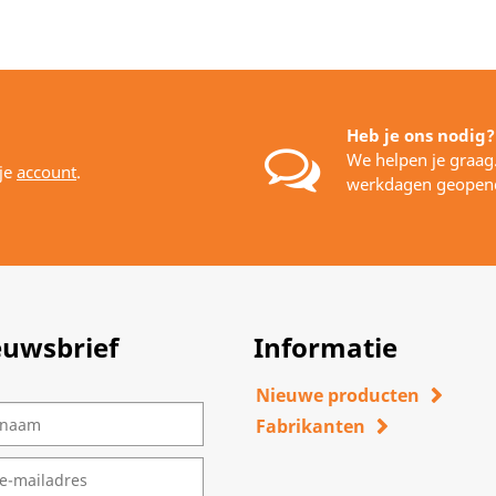
Heb je ons nodig?
We helpen je graag
 je
account
.
werkdagen geopen
euwsbrief
Informatie
Nieuwe producten
Fabrikanten