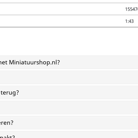
15547
1:43
et Miniatuurshop.nl?
?
 terug?
eren?
pakt?