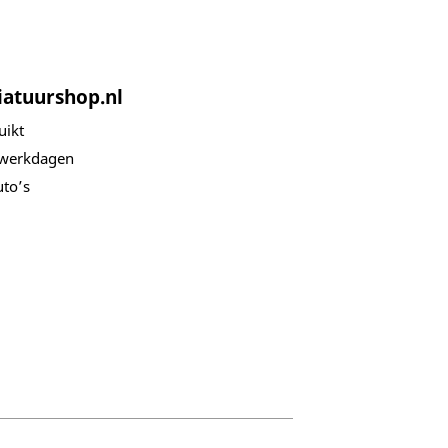
iatuurshop.nl
uikt
 werkdagen
to’s