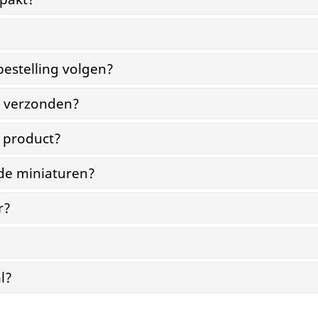
bestelling volgen?
g verzonden?
n product?
 de miniaturen?
r?
l?