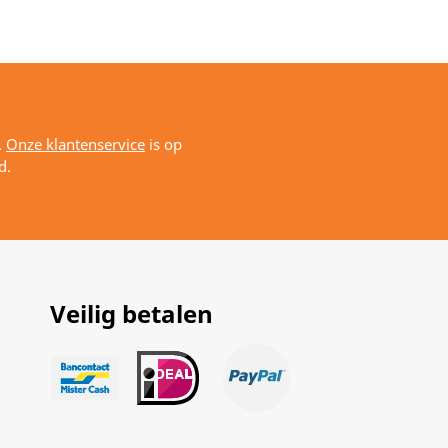
.
Onze klantenservice
is op
d.
Veilig betalen