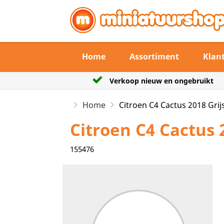
Home
Assortiment
Klan
en ongebruikt
De verzendtermijn max 3 werk
Home
Citroen C4 Cactus 2018 Grij
Citroen C4 Cactus 
155476