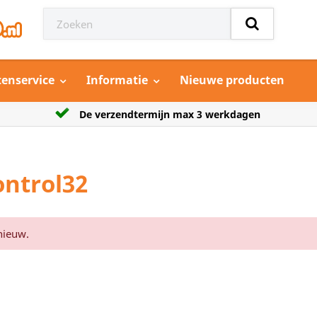
tenservice
Informatie
Nieuwe producten
jn max 3 werkdagen
Grootste aanbod model a
ontrol32
nieuw.