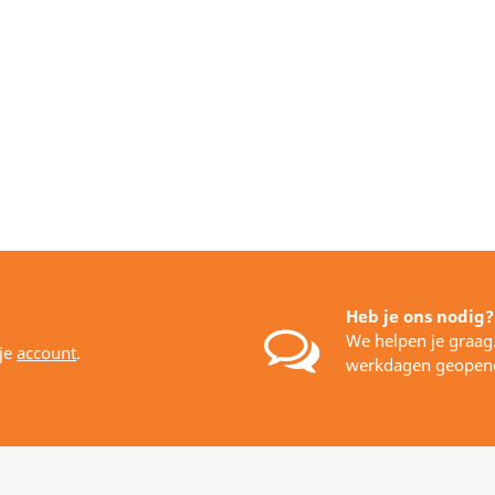
Heb je ons nodig?
We helpen je graag
 je
account
.
werkdagen geopen