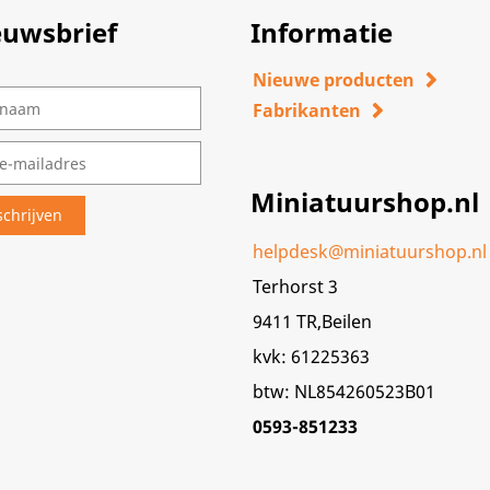
euwsbrief
Informatie
Nieuwe producten
Fabrikanten
Miniatuurshop.nl
helpdesk@miniatuurshop.nl
Terhorst 3
9411 TR,Beilen
kvk: 61225363
btw: NL854260523B01
0593-851233