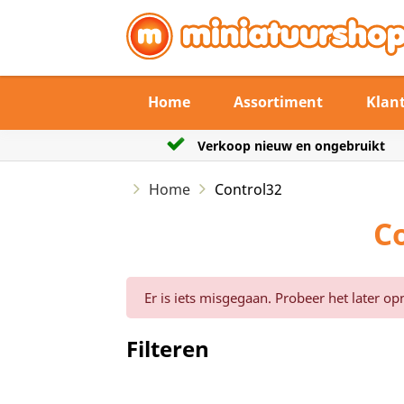
Home
Assortiment
Klan
erkoop nieuw en ongebruikt
De verzendtermi
Home
Control32
C
Er is iets misgegaan. Probeer het later op
Filteren
Reset