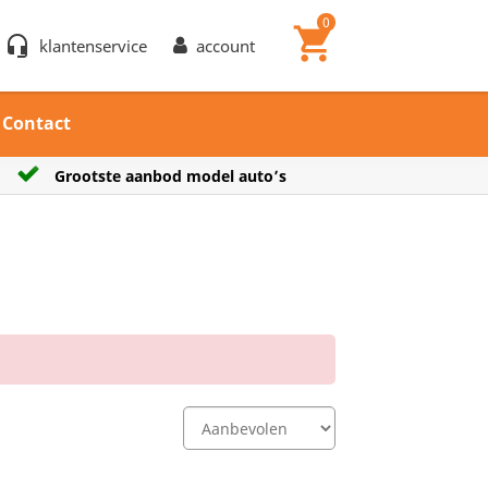
0
shopping_cart
headset_mic
klantenservice
account
Contact
uto’s
Verzendkosten € 7,25