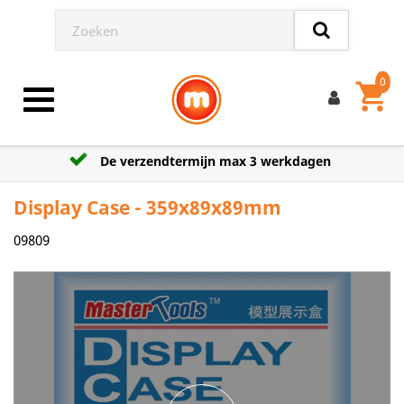
0
shopping_cart
Toggle navigation
De verzendtermijn max 3 werkdagen
Display Case - 359x89x89mm
09809