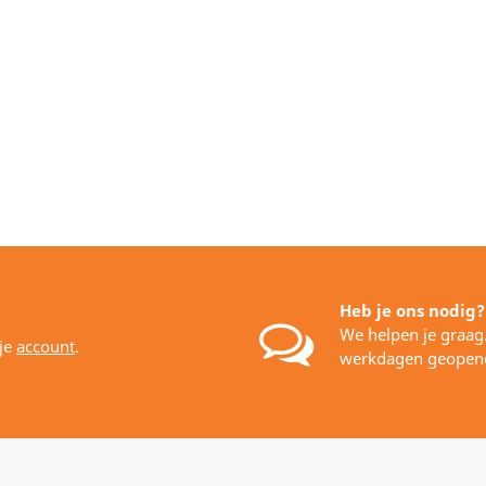
Heb je ons nodig?
We helpen je graag
 je
account
.
werkdagen geopen