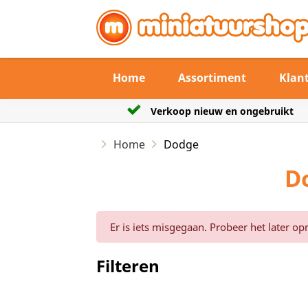
Home
Assortiment
Klan
ieuw en ongebruikt
De verzendtermijn max 3
Home
Dodge
D
Er is iets misgegaan. Probeer het later op
Filteren
Reset