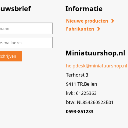
euwsbrief
Informatie
Nieuwe producten
Fabrikanten
Miniatuurshop.nl
helpdesk@miniatuurshop.nl
Terhorst 3
9411 TR,Beilen
kvk: 61225363
btw: NL854260523B01
0593-851233