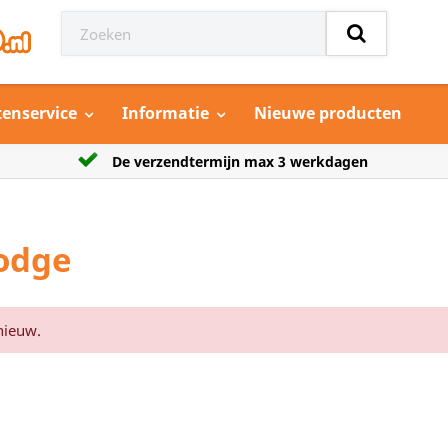
tenservice
Informatie
Nieuwe producten
 werkdagen
Grootste aanbod model auto’s
odge
nieuw.