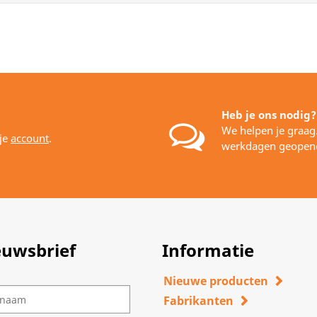
Heb je ons nodig?
We helpen je graag
 je
account
.
werkdagen geopen
euwsbrief
Informatie
Nieuwe producten
Fabrikanten