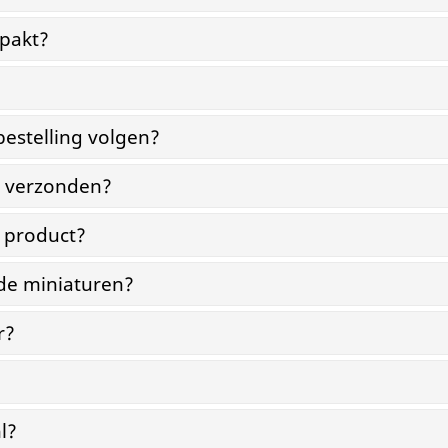
pakt?
bestelling volgen?
g verzonden?
n product?
 de miniaturen?
r?
l?