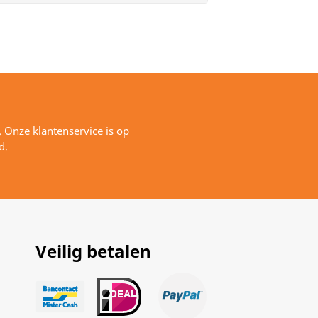
.
Onze klantenservice
is op
d.
Veilig betalen