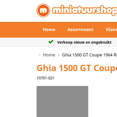
Home
Assortiment
Klan
en ongebruikt
De verzendtermijn max 3 werk
Home
Ghia 1500 GT Coupe 1964 Ro
Ghia 1500 GT Coupe
10701-021