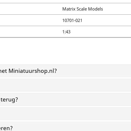
Matrix Scale Models
10701-021
1:43
et Miniatuurshop.nl?
?
 terug?
eren?