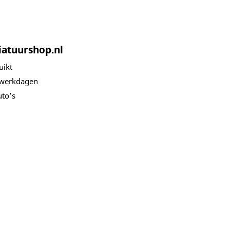
iatuurshop.nl
uikt
 werkdagen
to’s