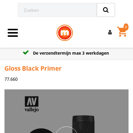
0
shopping_cart
Toggle navigation
De verzendtermijn max 3 werkdagen
Gloss Black Primer
77.660