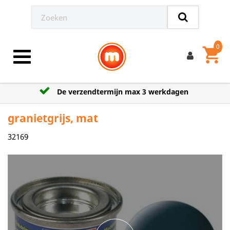
0
shopping_cart
Toggle navigation
De verzendtermijn max 3 werkdagen
granietgrijs, mat
32169