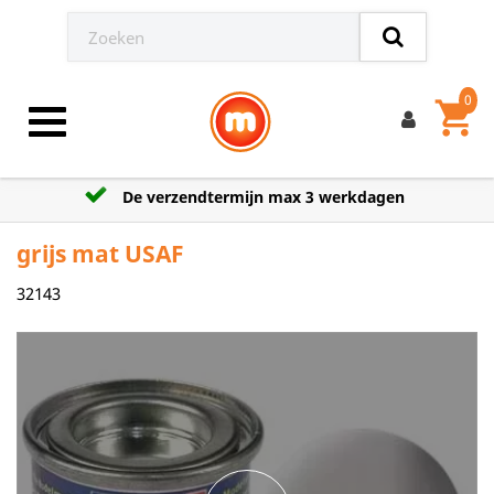
0
shopping_cart
Toggle navigation
De verzendtermijn max 3 werkdagen
grijs mat USAF
32143