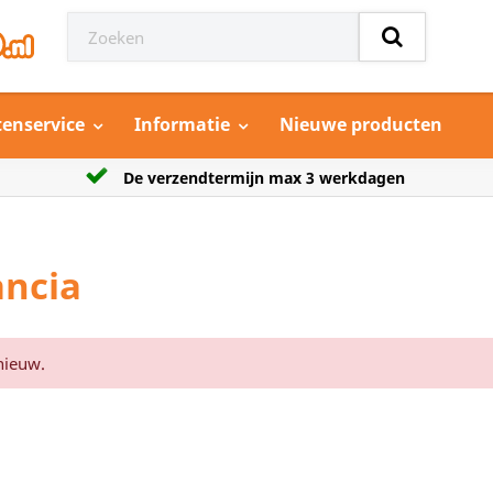
tenservice
Informatie
Nieuwe producten
dagen
Grootste aanbod model auto’s
ancia
nieuw.