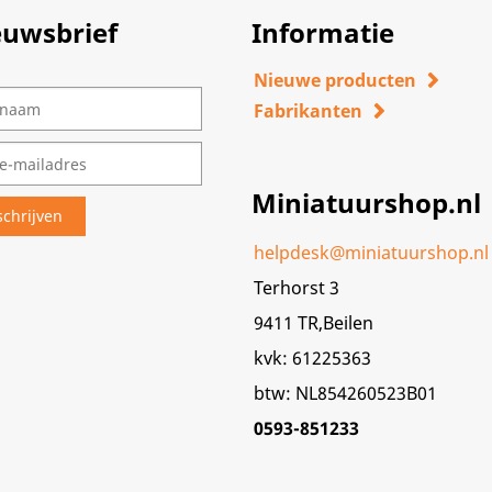
euwsbrief
Informatie
Nieuwe producten
Fabrikanten
Miniatuurshop.nl
helpdesk@miniatuurshop.nl
Terhorst 3
9411 TR,Beilen
kvk: 61225363
btw: NL854260523B01
0593-851233