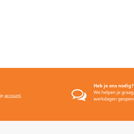
Heb je ons nodig?
We helpen je graag
 je
account
.
werkdagen geopen