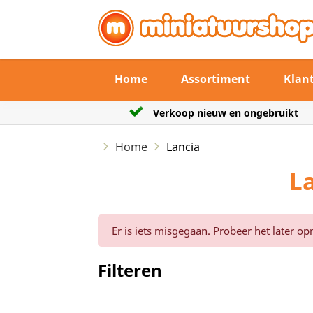
Home
Assortiment
Klan
en ongebruikt
De verzendtermijn max 3 werk
Home
Lancia
L
Er is iets misgegaan. Probeer het later op
Filteren
Reset