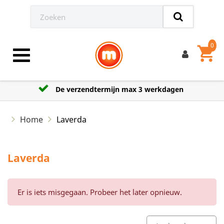
0
shopping_cart
Toggle navigation
De verzendtermijn max 3 werkdagen
Home
Laverda
Laverda
Er is iets misgegaan. Probeer het later opnieuw.