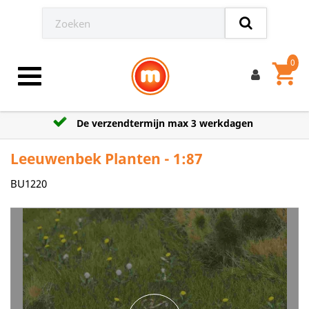
0
shopping_cart
Toggle navigation
De verzendtermijn max 3 werkdagen
Leeuwenbek Planten - 1:87
BU1220