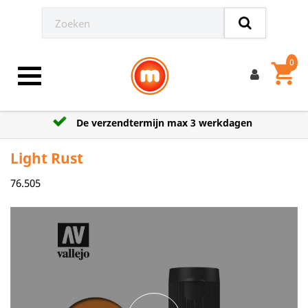
0
shopping_cart
Toggle navigation
De verzendtermijn max 3 werkdagen
Light Rust
76.505