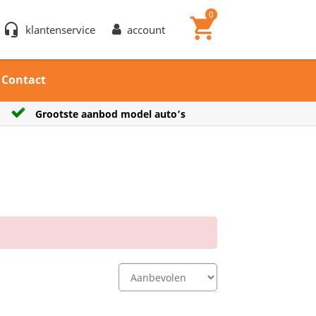
0
shopping_cart
headset_mic
klantenservice
account
Contact
uto’s
Verzendkosten € 7,25