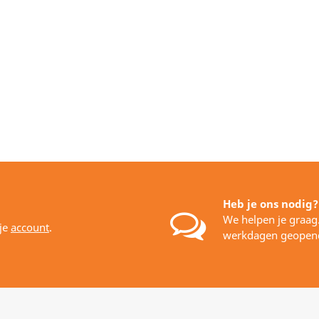
Heb je ons nodig?
We helpen je graag
 je
account
.
werkdagen geopen