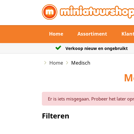
Home
Assortiment
Klan
erkoop nieuw en ongebruikt
De verzendtermi
Home
Medisch
M
Er is iets misgegaan. Probeer het later op
Filteren
Reset