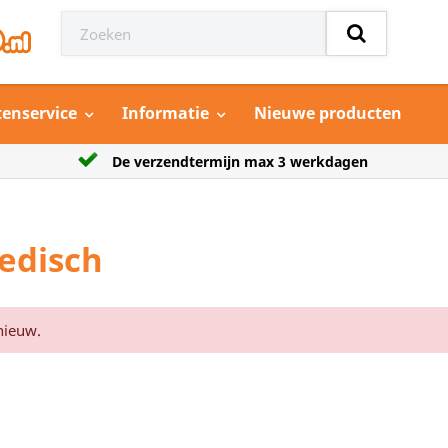
tenservice
Informatie
Nieuwe producten
jn max 3 werkdagen
Grootste aanbod model a
edisch
nieuw.