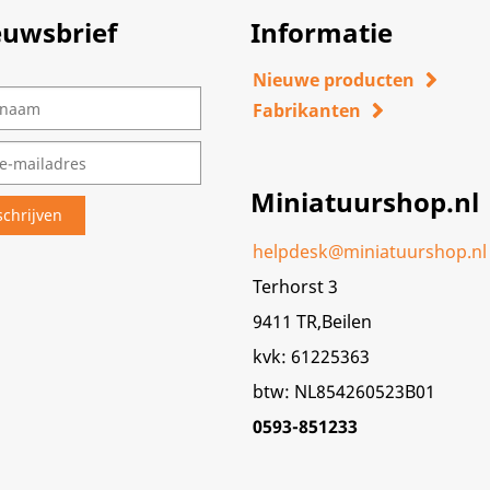
euwsbrief
Informatie
Nieuwe producten
Fabrikanten
Miniatuurshop.nl
helpdesk@miniatuurshop.nl
Terhorst 3
9411 TR,Beilen
kvk: 61225363
btw: NL854260523B01
0593-851233