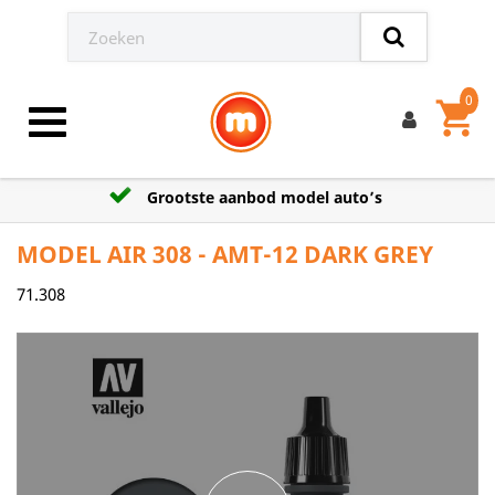
0
shopping_cart
Toggle navigation
Grootste aanbod model auto’s
MODEL AIR 308 - AMT-12 DARK GREY
71.308