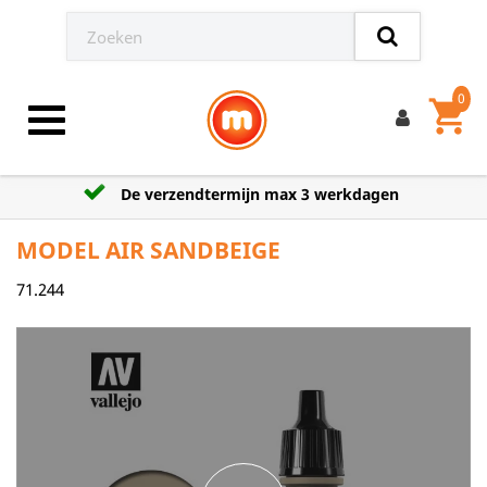
0
shopping_cart
Toggle navigation
De verzendtermijn max 3 werkdagen
MODEL AIR SANDBEIGE
71.244