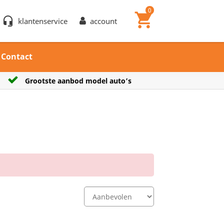
0
shopping_cart
headset_mic
klantenservice
account
Contact
tste aanbod model auto’s
Verzendkos