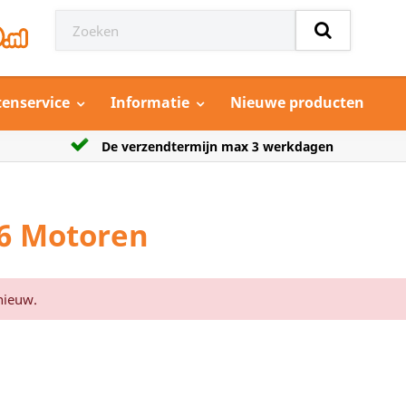
tenservice
Informatie
Nieuwe producten
De verzendtermijn max 3 werkdagen
Groo
:6 Motoren
nieuw.