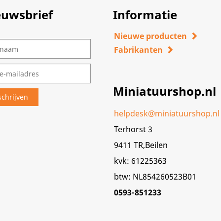
euwsbrief
Informatie
Nieuwe producten
Fabrikanten
Miniatuurshop.nl
helpdesk@miniatuurshop.nl
Terhorst 3
9411 TR,Beilen
kvk: 61225363
btw: NL854260523B01
0593-851233