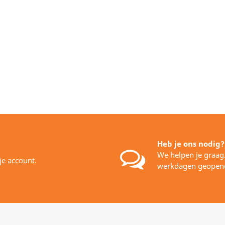
Heb je ons nodig?
We helpen je graag
 je
account
.
werkdagen geopen