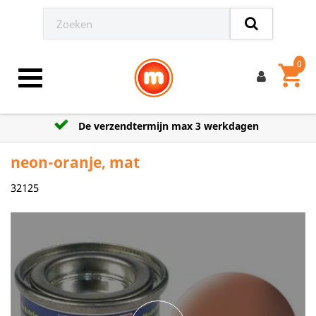
0
shopping_cart
Toggle navigation
De verzendtermijn max 3 werkdagen
neon-oranje, mat
32125