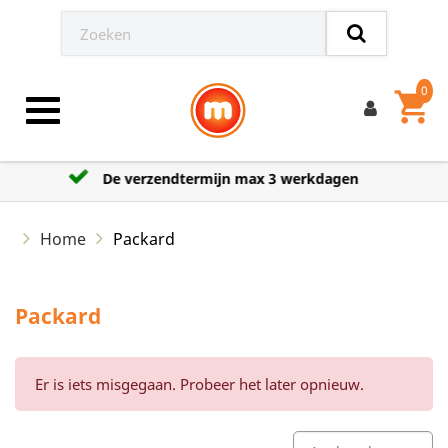
0
shopping_cart
Toggle navigation
agen
Grootste aanbod model auto’
Home
Packard
Packard
Er is iets misgegaan. Probeer het later opnieuw.