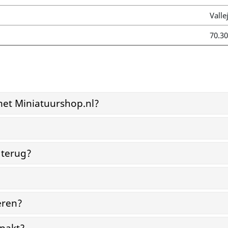
Valle
70.3
et Miniatuurshop.nl?
?
 terug?
eren?