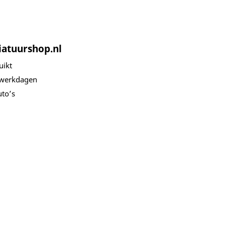
iatuurshop.nl
uikt
 werkdagen
to’s