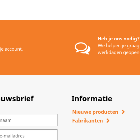
Heb je ons nodig?
We helpen je graag
 je
account
.
werkdagen geopen
euwsbrief
Informatie
Nieuwe producten
Fabrikanten