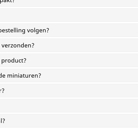
pakt?
bestelling volgen?
g verzonden?
n product?
 de miniaturen?
r?
l?