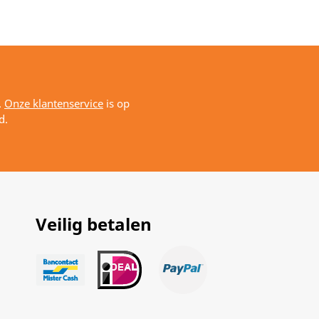
.
Onze klantenservice
is op
d.
Veilig betalen