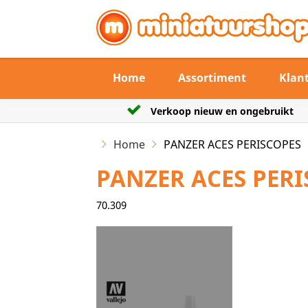
Home
Assortiment
Klan
 nieuw en ongebruikt
De verzendtermijn max
Home
PANZER ACES PERISCOPES
PANZER ACES PERI
70.309