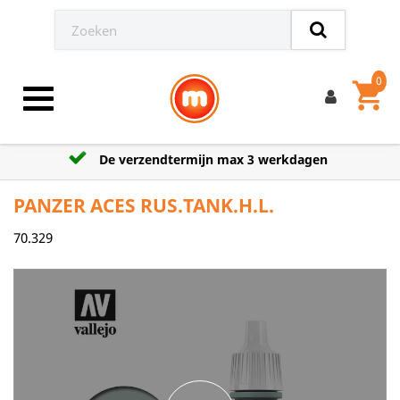
0
shopping_cart
Toggle navigation
De verzendtermijn max 3 werkdagen
PANZER ACES RUS.TANK.H.L.
70.329