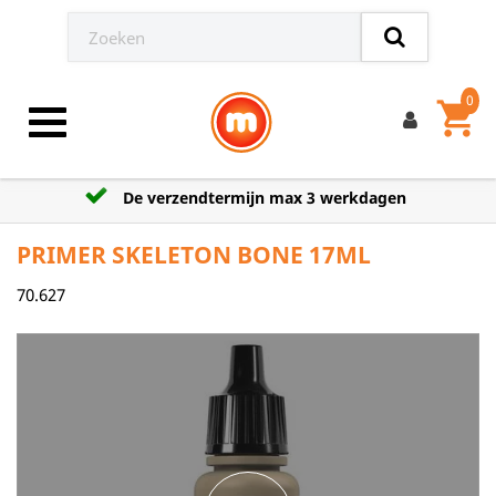
0
shopping_cart
Toggle navigation
De verzendtermijn max 3 werkdagen
PRIMER SKELETON BONE 17ML
70.627