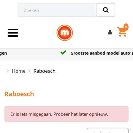
0
shopping_cart
Toggle navigation
Grootste aanbod model auto’s
Home
Raboesch
Raboesch
Er is iets misgegaan. Probeer het later opnieuw.