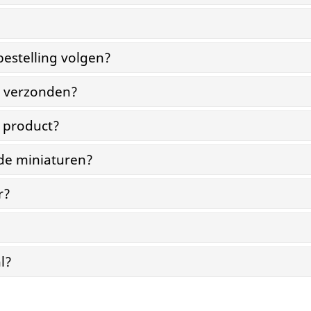
bestelling volgen?
g verzonden?
n product?
 de miniaturen?
r?
l?