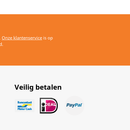
.
Onze klantenservice
is op
d.
Veilig betalen