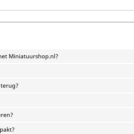
et Miniatuurshop.nl?
?
 terug?
eren?
pakt?