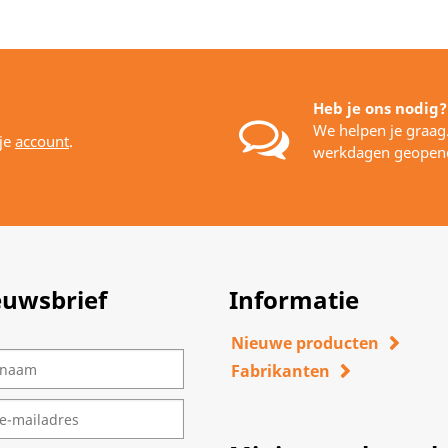
Heb je ons nodig?
We helpen je graag
 je
account
.
werkdagen geopen
euwsbrief
Informatie
Nieuwe producten
Fabrikanten