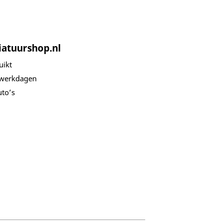
iatuurshop.nl
uikt
 werkdagen
to’s