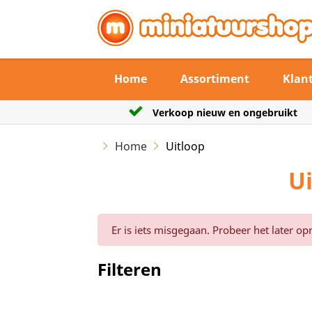
Home
Assortiment
Klan
p nieuw en ongebruikt
De verzendtermijn m
Home
Uitloop
Ui
Er is iets misgegaan. Probeer het later op
Filteren
Reset