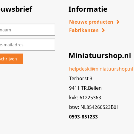
euwsbrief
Informatie
Nieuwe producten
Fabrikanten
Miniatuurshop.nl
helpdesk@miniatuurshop.nl
Terhorst 3
9411 TR,Beilen
kvk: 61225363
btw: NL854260523B01
0593-851233