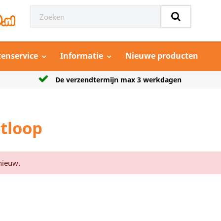
tenservice
Informatie
Nieuwe producten
ax 3 werkdagen
Grootste aanbod model auto’s
tloop
nieuw.