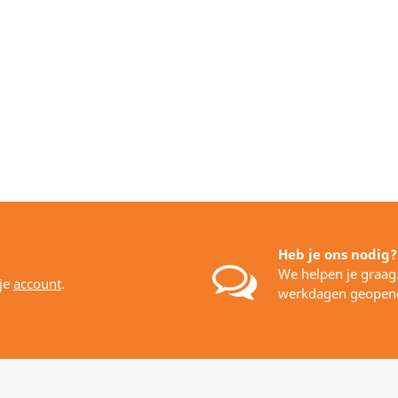
Heb je ons nodig?
We helpen je graag
 je
account
.
werkdagen geopen