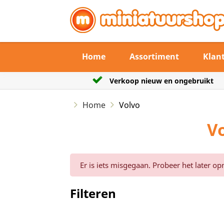
Home
Assortiment
Klan
erkoop nieuw en ongebruikt
De verzendtermi
Home
Volvo
V
Er is iets misgegaan. Probeer het later op
Filteren
Reset