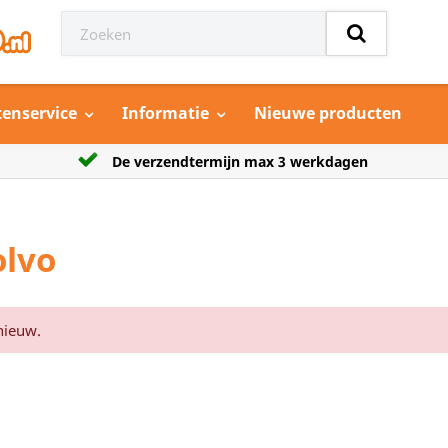
tenservice
Informatie
Nieuwe producten
jn max 3 werkdagen
Grootste aanbod model a
olvo
nieuw.