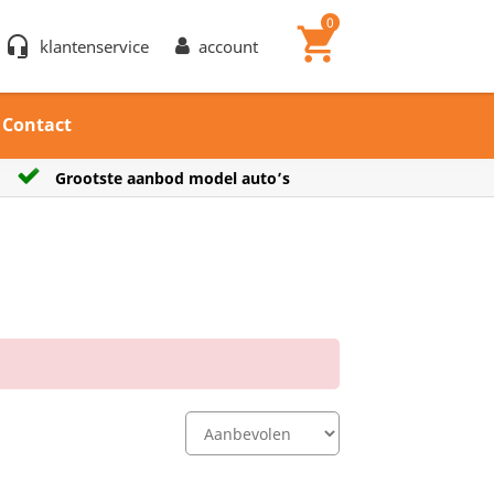
0
shopping_cart
headset_mic
klantenservice
account
Contact
uto’s
Verzendkosten € 7,25