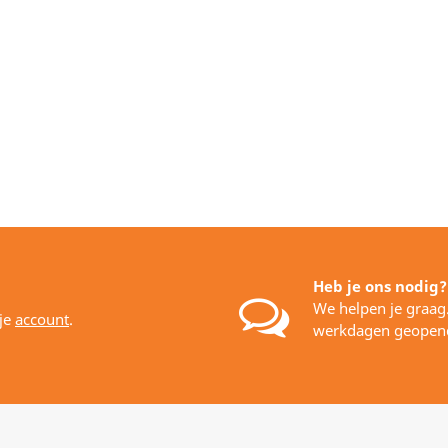
Heb je ons nodig?
We helpen je graag
 je
account
.
werkdagen geopen