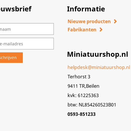
euwsbrief
Informatie
Nieuwe producten
Fabrikanten
Miniatuurshop.nl
helpdesk@miniatuurshop.nl
Terhorst 3
9411 TR,Beilen
kvk: 61225363
btw: NL854260523B01
0593-851233