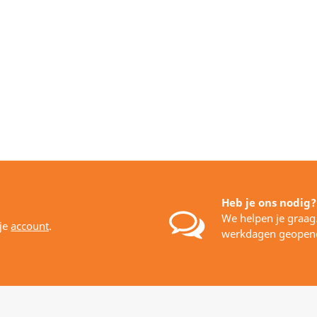
Heb je ons nodig?
We helpen je graag
 je
account
.
werkdagen geopen