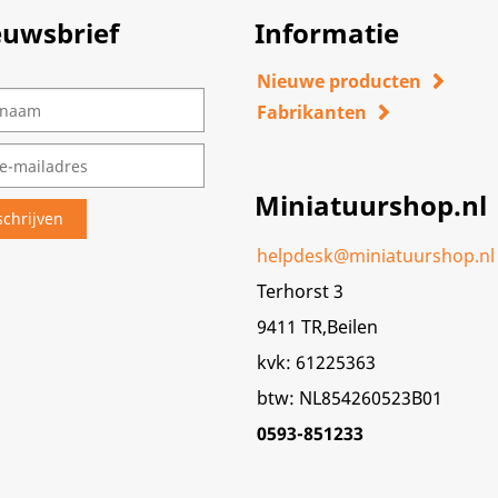
euwsbrief
Informatie
Nieuwe producten
Fabrikanten
Miniatuurshop.nl
helpdesk@miniatuurshop.nl
Terhorst 3
9411 TR,Beilen
kvk: 61225363
btw: NL854260523B01
0593-851233