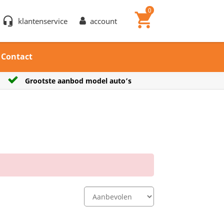
0
shopping_cart
headset_mic
klantenservice
account
Contact
nbod model auto’s
Verzendkosten € 7,