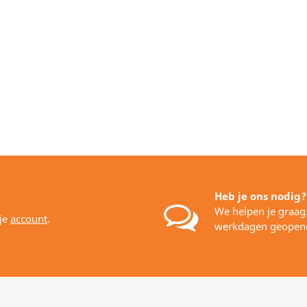
Heb je ons nodig?
We helpen je graag
 je
account
.
werkdagen geopen