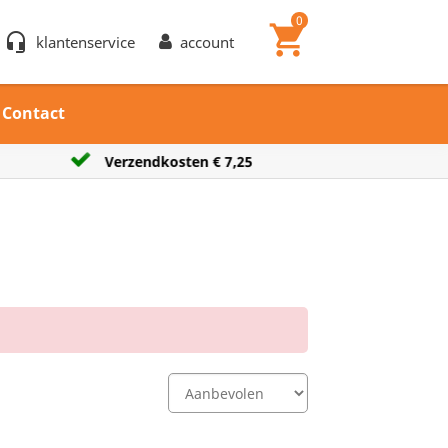
0
shopping_cart
headset_mic
klantenservice
account
Contact
Verzendkosten € 7,25