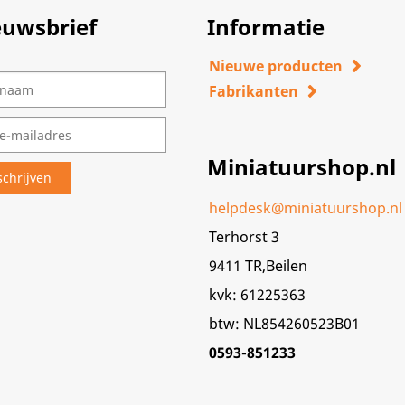
euwsbrief
Informatie
Nieuwe producten
Fabrikanten
Miniatuurshop.nl
helpdesk@miniatuurshop.nl
Terhorst 3
9411 TR,Beilen
kvk: 61225363
btw: NL854260523B01
0593-851233