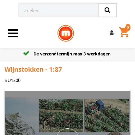
0
shopping_cart
Toggle navigation
De verzendtermijn max 3 werkdagen
Wijnstokken - 1:87
BU1200