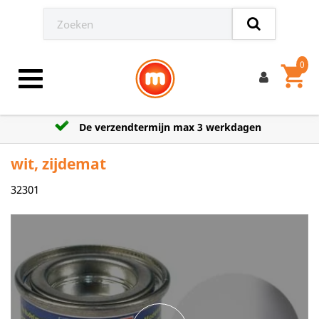
0
shopping_cart
Toggle navigation
De verzendtermijn max 3 werkdagen
wit, zijdemat
32301